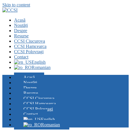
Skip to content
Acasă
Noutăți
Despre
Resurse
CCSI Ciucurova
CCSI Hamcearca
CCSI Polovragi
Contact
English
Romanian
Acasă
Noutăți
Despre
Resurse
CCSI Ciucurova
CCSI Hamcearca
CCSI Polovragi
Contact
English
Romanian