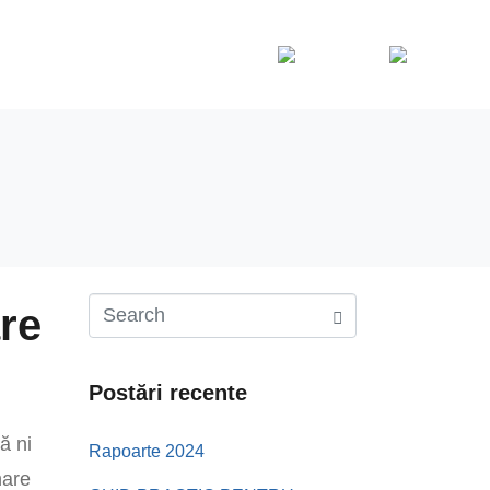
arca
CCSI Polovragi
Contact
English
Romania
e​
Postări recente
ă ni
Rapoarte 2024
nare