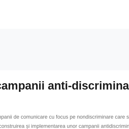
Noutăți
Despre
Resurse
CCSI Ciucurova
CCSI Hamce
ampanii anti-discriminar
panii de comunicare cu focus pe nondiscriminare care s
 construirea și implementarea unor campanii antidiscrimi